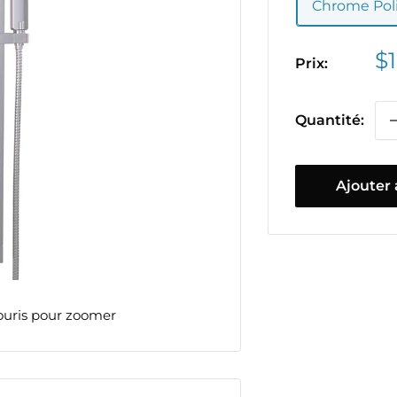
Chrome Pol
Pr
$
Prix:
ré
Quantité:
Ajouter 
ouris pour zoomer