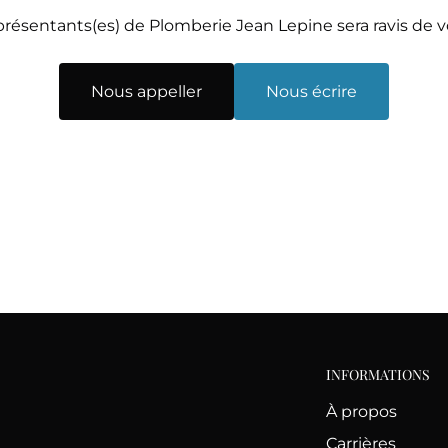
résentants(es) de Plomberie Jean Lepine sera ravis de 
Nous appeller
Nous écrire
INFORMATIONS
À propos
Carrières