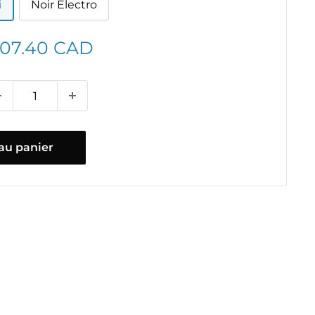
i
Noir Electro
ix
107.40 CAD
duit
au panier