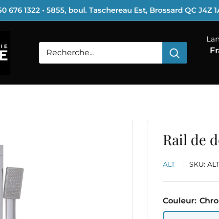
0 676 1322 • 5855, boul. Taschereau Est, Brossard QC J4Z 
La
Fr
Rail de 
ALT
SKU:
AL
Couleur:
Chro