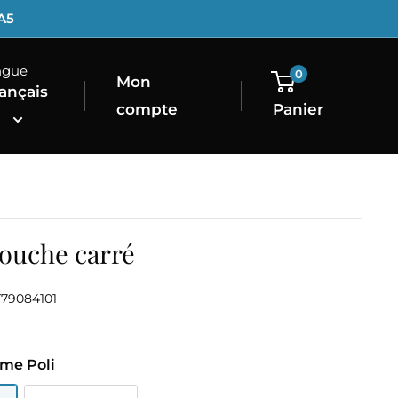
1A5
ngue
0
Mon
ançais
compte
Panier
douche carré
T79084101
me Poli