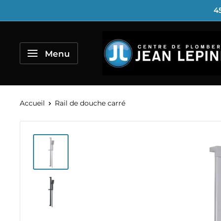
Passer
45
au
contenu
Centre
de
Menu
Plomberie
Jean
Lépine
Accueil
Rail de douche carré