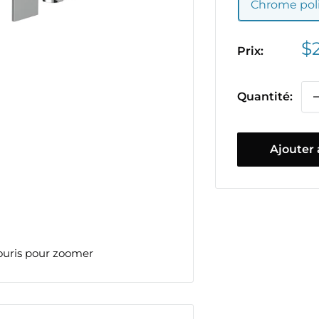
Chrome pol
Pr
$
Prix:
ré
Quantité:
Ajouter 
ouris pour zoomer