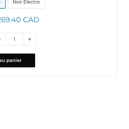
i
Noir Electro
ix
269.40 CAD
duit
au panier