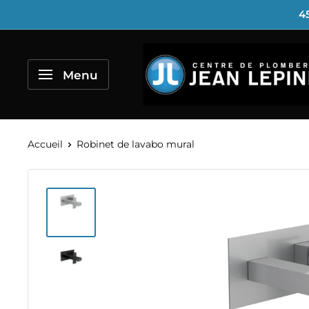
Passer
45
au
contenu
Centre
de
Menu
Plomberie
Jean
Lépine
Accueil
Robinet de lavabo mural