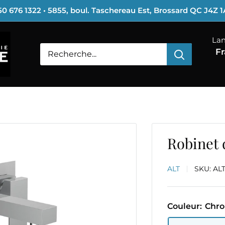
0 676 1322 • 5855, boul. Taschereau Est, Brossard QC J4Z 
La
Fr
Robinet 
ALT
SKU:
AL
Couleur:
Chro