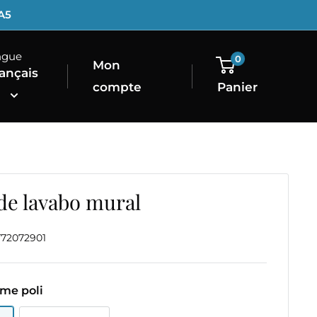
1A5
ngue
0
Mon
ançais
compte
Panier
de lavabo mural
T72072901
me poli