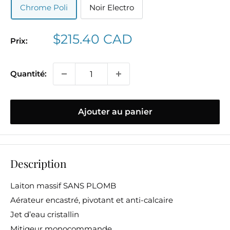
Chrome Poli
Noir Electro
Prix
$215.40 CAD
Prix:
réduit
Quantité:
Ajouter au panier
Description
Laiton massif SANS PLOMB
Aérateur encastré, pivotant et anti-calcaire
Jet d’eau cristallin
Mitigeur monocommande