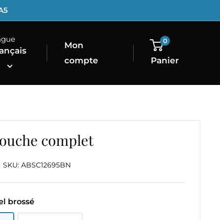
1A5
ngue
0
Mon
ançais
compte
Panier
douche complet
SKU:
ABSC12695BN
el brossé