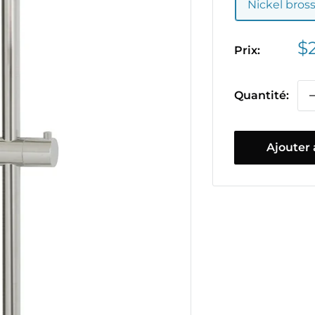
Nickel bros
Pr
$
Prix:
ré
Quantité:
Ajouter 