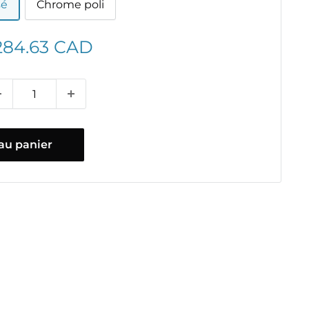
sé
Chrome poli
ix
284.63 CAD
duit
au panier