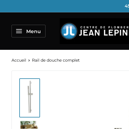
Passer
45
au
contenu
Centre
de
Menu
Plomberie
Jean
Lépine
Accueil
Rail de douche complet