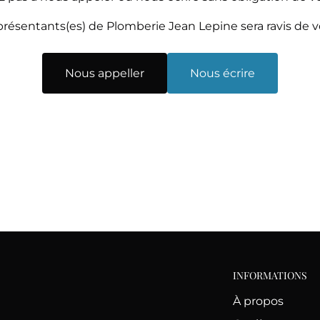
résentants(es) de Plomberie Jean Lepine sera ravis de 
Nous appeller
Nous écrire
INFORMATIONS
À propos