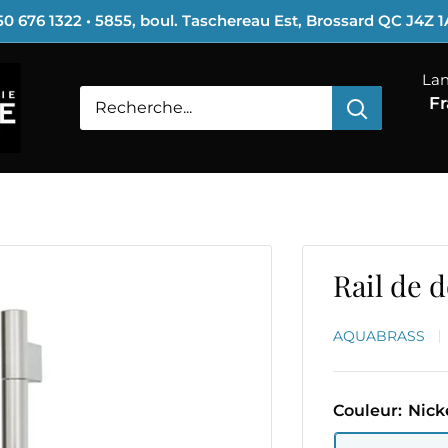
0 676 1322 • 5855, boul. Taschereau Est, Brossard QC J4Z 
La
Fr
Rail de 
AQUABRASS
Couleur:
Nick