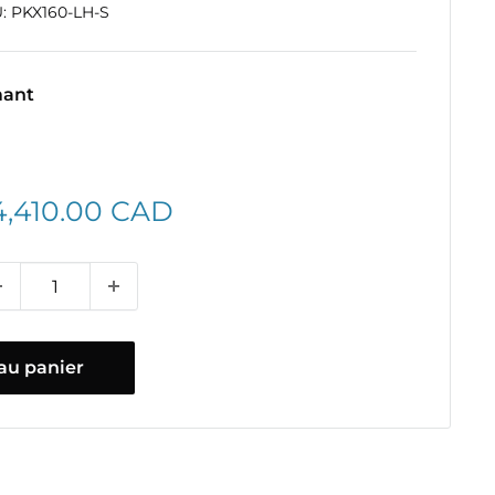
U:
PKX160-LH-S
mant
ix
4,410.00 CAD
duit
au panier