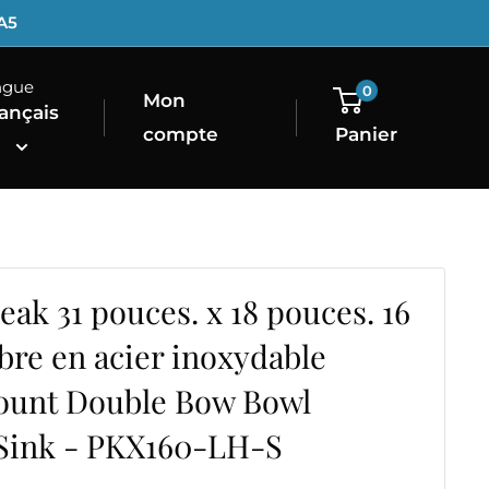
1A5
ngue
0
Mon
ançais
compte
Panier
eak 31 pouces. x 18 pouces. 16
ibre en acier inoxydable
unt Double Bow Bowl
 Sink - PKX160-LH-S