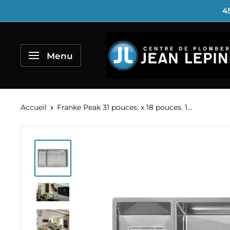
Passer
45
au
contenu
Centre
de
Menu
Plomberie
Jean
Lépine
Accueil
Franke Peak 31 pouces. x 18 pouces. 1...