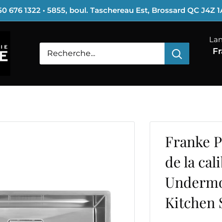
0 676 1322 • 5855, boul. Taschereau Est, Brossard QC J4Z 
La
Fr
Franke P
de la cal
Undermo
Kitchen