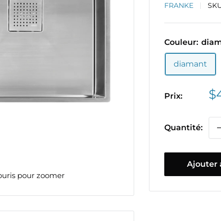
FRANKE
SK
Couleur:
dia
diamant
Pr
$
Prix:
ré
Quantité:
Ajouter 
ouris pour zoomer